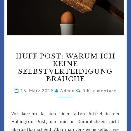
HUFF
HUFF POST: WARUM ICH
POST:
KEINE
WARUM
SELBSTVERTEIDIGUNG
ICH
BRAUCHE
KEINE
Kommentare
SELBSTVERTEIDIGUNG
16. März 2019
Admin
0 Kommentare
BRAUCHE
Vor kurzem las ich einen alten Artikel in der
Huffington Post, der mir an Dümmlichkeit nicht
überbietbar scheint. Aber man vergleiche selbst, wie