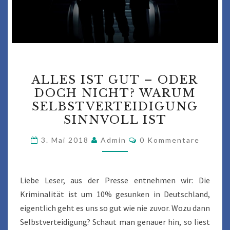
ALLES
ALLES IST GUT – ODER
IST
DOCH NICHT? WARUM
GUT
SELBSTVERTEIDIGUNG
–
SINNVOLL IST
ODER
Kommentare
DOCH
3. Mai 2018
Admin
0 Kommentare
NICHT?
WARUM
Liebe Leser, aus der Presse entnehmen wir: Die
SELBSTVERTEIDIGUNG
Kriminalität ist um 10% gesunken in Deutschland,
SINNVOLL
eigentlich geht es uns so gut wie nie zuvor. Wozu dann
IST
Selbstverteidigung? Schaut man genauer hin, so liest