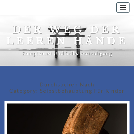
Togg
navig
DER WEG DER
LEEREN HÄNDE
Kampfkunst Und Selbstverteidigung
Durchsuchen Nach
Category:
Selbstbehauptung Für Kinder